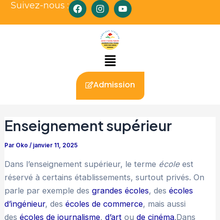
F
I
Y
Suivez-nous :
Aller
Navigation
a
n
o
au
des
c
s
u
e
t
t
contenu
articles
b
a
u
o
g
b
Menu
o
r
e
k
a
m
Admission
Enseignement supérieur
Par
Oko
/
janvier 11, 2025
Dans l’enseignement supérieur, le terme
école
est
réservé à certains établissements, surtout privés. On
parle par exemple des
grandes écoles
, des
écoles
d’ingénieur
, des
écoles de commerce
, mais aussi
des
écoles de journalisme
,
d’art
ou
de cinéma
.Dans